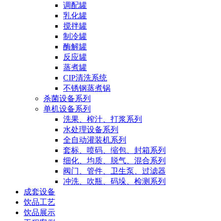
调配罐
乳化罐
搅拌罐
制冷罐
酶解罐
反应罐
蒸煮罐
CIP清洗系统
不锈钢蒸煮锅
杀菌设备系列
单机设备系列
洗果、榨汁、打浆系列
水处理设备系列
全自动灌装机系列
套标、喷码、缩包、封箱系列
细化、均质、脱气、混合系列
阀门、管件、卫生泵、过滤器
冲洗、吹瓶、码垛、检测系列
成套设备
饮品工艺
饮品展示