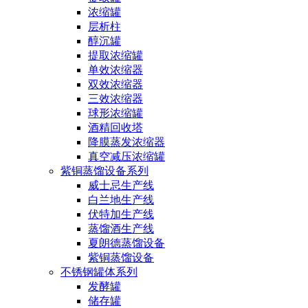
浓缩罐
层析柱
醇沉罐
提取浓缩罐
单效浓缩器
双效浓缩器
三效浓缩器
球形浓缩罐
酒精回收塔
降膜蒸发浓缩器
真空减压浓缩罐
紫铜蒸馏设备系列
威士忌生产线
白兰地生产线
伏特加生产线
蒸馏酒生产线
夏朗德蒸馏设备
紫铜蒸馏设备
不锈钢罐体系列
发酵罐
储存罐