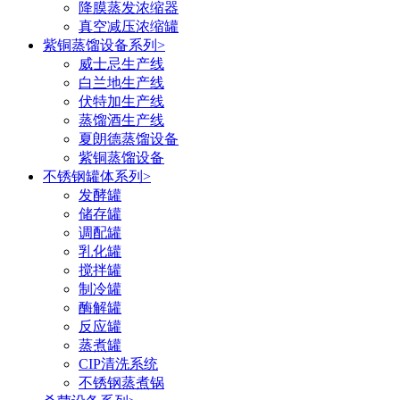
降膜蒸发浓缩器
真空减压浓缩罐
紫铜蒸馏设备系列
>
威士忌生产线
白兰地生产线
伏特加生产线
蒸馏酒生产线
夏朗德蒸馏设备
紫铜蒸馏设备
不锈钢罐体系列
>
发酵罐
储存罐
调配罐
乳化罐
搅拌罐
制冷罐
酶解罐
反应罐
蒸煮罐
CIP清洗系统
不锈钢蒸煮锅