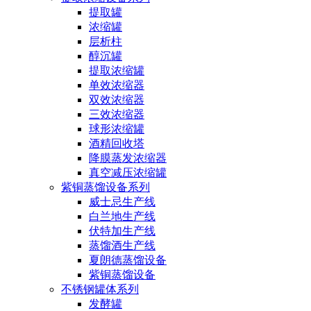
提取罐
浓缩罐
层析柱
醇沉罐
提取浓缩罐
单效浓缩器
双效浓缩器
三效浓缩器
球形浓缩罐
酒精回收塔
降膜蒸发浓缩器
真空减压浓缩罐
紫铜蒸馏设备系列
威士忌生产线
白兰地生产线
伏特加生产线
蒸馏酒生产线
夏朗德蒸馏设备
紫铜蒸馏设备
不锈钢罐体系列
发酵罐