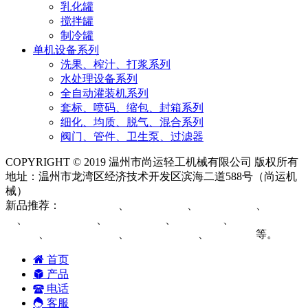
乳化罐
搅拌罐
制冷罐
单机设备系列
洗果、榨汁、打浆系列
水处理设备系列
全自动灌装机系列
套标、喷码、缩包、封箱系列
细化、均质、脱气、混合系列
阀门、管件、卫生泵、过滤器
COPYRIGHT © 2019 温州市尚运轻工机械有限公司 版权所有
地址：温州市龙湾区经济技术开发区滨海二道588号（尚运机
械）
网站地图
新品推荐：
米酒生产线
、
冰酒生产线
、
雪糕生产线
、
蒸馏设
备
、
白酒蒸馏设备
、
蒸馏酒设备
、
饮料设备
、
中药提取浓缩
生产线
、
苹果醋生产线
、
葡萄酒发酵罐
、
果酒设备
等。
首页
产品
电话
客服