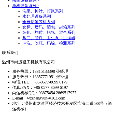
杀菌设备系列
>
单机设备系列
>
洗果、榨汁、打浆系列
水处理设备系列
全自动灌装机系列
套标、喷码、缩包、封箱系列
细化、均质、脱气、混合系列
阀门、管件、卫生泵、过滤器
冲洗、吹瓶、码垛、检测系列
联系我们
温州市尚运轻工机械有限公司
服务热线：18815133398 孙经理
服务热线：13857771951 张经理
电话/TEL：+86-0577-8699 6179
传真/FAX：+86-0577-8699 6197
尚运机械QQ：93875454 2869517977
E-mail：wzshangyun@163.com
地址：温州市龙湾区经济技术开发区滨海二道588号（尚
运机械）