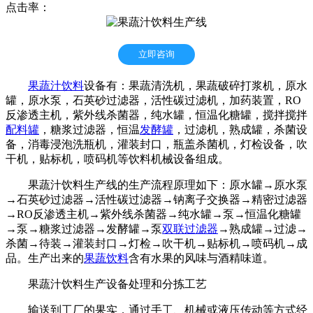
点击率：
立即咨询
果蔬汁饮料
设备有：果蔬清洗机，果蔬破碎打浆机，原水
罐，原水泵，石英砂过滤器，活性碳过滤机，加药装置，RO
反渗透主机，紫外线杀菌器，纯水罐，恒温化糖罐，搅拌搅拌
配料罐
，糖浆过滤器，恒温
发酵罐
，过滤机，熟成罐，杀菌设
备，消毒浸泡洗瓶机，灌装封口，瓶盖杀菌机，灯检设备，吹
干机，贴标机，喷码机等饮料机械设备组成。
果蔬汁饮料生产线的生产流程原理如下：原水罐→原水泵
→石英砂过滤器→活性碳过滤器→钠离子交换器→精密过滤器
→RO反渗透主机→紫外线杀菌器→纯水罐→泵→恒温化糖罐
→泵→糖浆过滤器→发酵罐→泵
双联过滤器
→熟成罐→过滤→
杀菌→待装→灌装封口→灯检→吹干机→贴标机→喷码机→成
品。生产出来的
果蔬饮料
含有水果的风味与酒精味道。
果蔬汁饮料生产设备处理和分拣工艺
输送到工厂的果实，通过手工、机械或液压传动等方式经