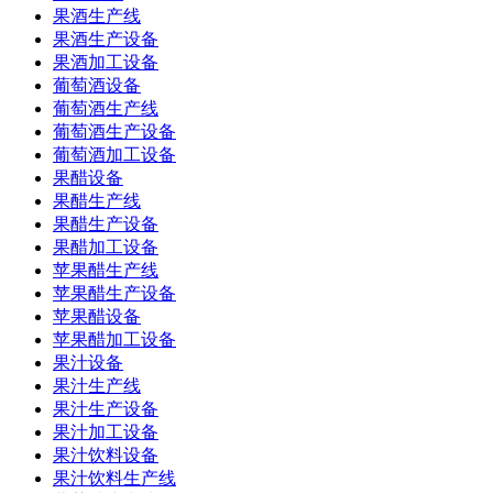
果酒生产线
果酒生产设备
果酒加工设备
葡萄酒设备
葡萄酒生产线
葡萄酒生产设备
葡萄酒加工设备
果醋设备
果醋生产线
果醋生产设备
果醋加工设备
苹果醋生产线
苹果醋生产设备
苹果醋设备
苹果醋加工设备
果汁设备
果汁生产线
果汁生产设备
果汁加工设备
果汁饮料设备
果汁饮料生产线