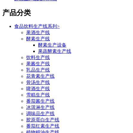
产品分类
食品饮料生产线系列
>
果酒生产线
酵素生产线
酵素生产设备
果蔬酵素生产线
饮料生产线
果酱生产线
乳品生产线
花青素生产线
骨汤生产线
啤酒生产线
雪糕生产线
番茄酱生产线
冰淇淋生产线
调味品生产线
胶原蛋白生产线
番茄红素生产线
植物精油生产线