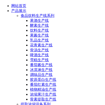
网站首页
产品展示
食品饮料生产线系列
果酒生产线
酵素生产线
饮料生产线
果酱生产线
乳品生产线
花青素生产线
骨汤生产线
啤酒生产线
雪糕生产线
番茄酱生产线
冰淇淋生产线
调味品生产线
胶原蛋白生产线
番茄红素生产线
植物精油生产线
浓缩果汁生产线
骨素提取生产线
提取浓缩设备系列